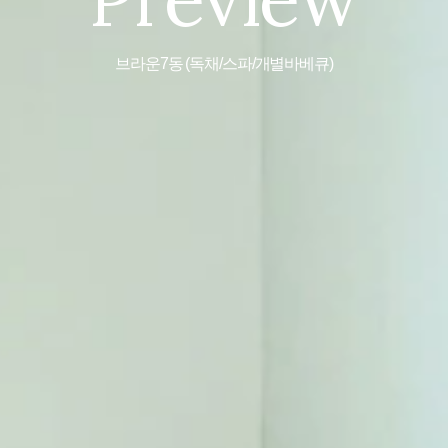
브라운7동 (독채/스파/개별바베큐)